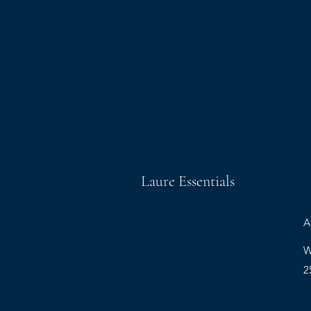
Laure Essentials
A
W
2